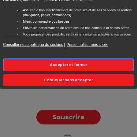
consultées, adresse IP…) pour les finalités suivantes :
Assurer le bon fonctionnement de notre site et de ses services essentiels
(navigation, panier, commandes).
Mieux comprendre vos besoins.
Suivre les performances de notre site, de nos contenus et de nos offres.
Vous proposer des produits, services et contenus adaptés à vos usages.
Améliorer notre logistique, notre relation client et notre expérience
Consulter notre politique de cookies
|
Personnaliser mes choix
utilisateur.
Vous présenter des offres personnalisées sur notre site ou via nos
communications (email, SMS, etc.).
Utiliser des données de géolocalisation ou reconnaissez votre appareil afin
Accepter et fermer
de mieux personnaliser votre parcours.
Croiser certaines informations de navigation avec d'autres données
disponibles (avec votre accord), pour mieux vous accompagner.
Continuer sans accepter
En cliquant sur « Accepter et fermer », vous consentez à l'utilisation de tous les
cookies pour optimiser votre visite en ligne et recevoir des contenus et
publicités personnalisés. Pour ajuster vos préférences, vous pouvez cliquer
sur « Personnaliser mes choix ». Si vous choisissez de refuser certains
cookies, certaines fonctionnalités pourraient être limitées. Vous pouvez
Souscrire
également refuser tous les cookies en cliquant sur "Continuer sans accepter".
Syma conserve votre choix pendant 6 mois. Vous pouvez modifier vos
préférences à tout moment en utilisant le lien "Personnaliser mes choix" en bas