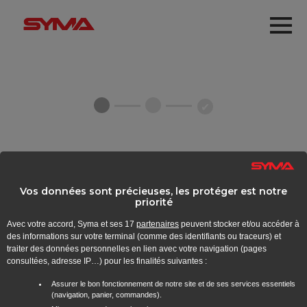
Aller au contenu principal
Me
ENREGISTREMENT
Vos données sont précieuses, les protéger est notre
Afin de pouvoir utiliser toutes les fonctionalités veuillez renseigner
priorité
vos coordonnées
Avec votre accord, Syma et ses
17
partenaires
peuvent stocker et/ou accéder à
des informations sur votre terminal (comme des identifiants ou traceurs) et
VOTRE CARTE SIM
traiter des données personnelles en lien avec votre navigation (pages
consultées, adresse IP…) pour les finalités suivantes :
Assurer le bon fonctionnement de notre site et de ses services essentiels
(navigation, panier, commandes).