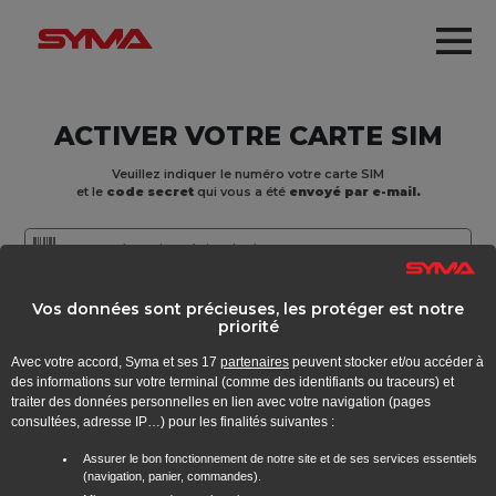
Aller au contenu principal
Me
ACTIVER VOTRE CARTE SIM
Veuillez indiquer le numéro votre carte SIM
et le
code secret
qui vous a été
envoyé par e-mail.
Vos données sont précieuses, les protéger est notre
priorité
Avec votre accord, Syma et ses
17
partenaires
peuvent stocker et/ou accéder à
ACTIVER
des informations sur votre terminal (comme des identifiants ou traceurs) et
traiter des données personnelles en lien avec votre navigation (pages
consultées, adresse IP…) pour les finalités suivantes :
Autre solution :
Envoyez
par SMS au
ACTIVE
20555
Assurer le bon fonctionnement de notre site et de ses services essentiels
(navigation, panier, commandes).