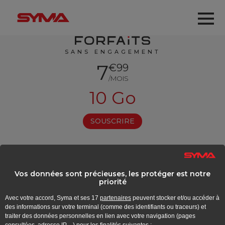
Aller au contenu principal
Me
Forfaits
SANS ENGAGEMENT
7
€99
/MOIS
10 Go
SOUSCRIRE
Vos données sont précieuses, les protéger est notre
priorité
Avec votre accord, Syma et ses
17
partenaires
peuvent stocker et/ou accéder à
des informations sur votre terminal (comme des identifiants ou traceurs) et
traiter des données personnelles en lien avec votre navigation (pages