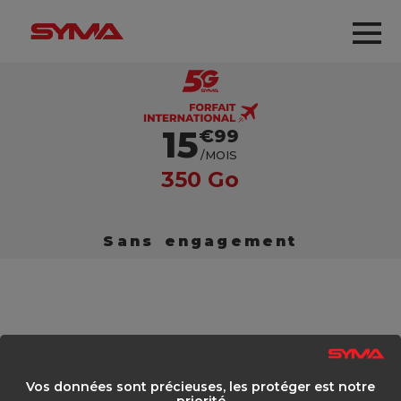
Aller au contenu principal
Me
forfait.subscription_
15
€99
/MOIS
350 Go
Sans engagement
Appels et SMS/MMS
illimités en France métropolitaine
et depuis
Vos données sont précieuses, les protéger est notre
l’UE/DOM
priorité