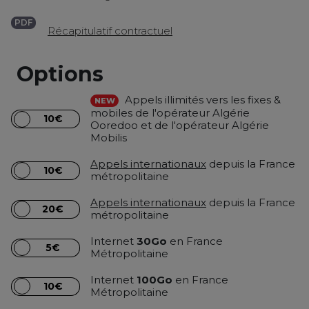
cookies, certaines fonctionnalités pourraient être limitées. Vous pouvez
également refuser tous les cookies en cliquant sur "Continuer sans accepter".
PDF
Récapitulatif contractuel
Syma conserve votre choix pendant 6 mois. Vous pouvez modifier vos
préférences à tout moment en utilisant le lien "Personnaliser mes choix" en bas
du site web. Pour en savoir plus, vous pouvez consulter notre politique dédiée
Options
aux cookies.
Appels illimités vers les fixes &
NEW
mobiles de l'opérateur Algérie
10€
Ooredoo et de l'opérateur Algérie
Mobilis
Appels internationaux
depuis la France
10€
métropolitaine
Appels internationaux
depuis la France
20€
métropolitaine
Internet
30Go
en France
5€
Métropolitaine
Internet
100Go
en France
10€
Métropolitaine