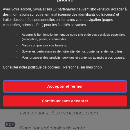
Avec votre accord, Syma et ses
17
partenaires
peuvent stocker et/ou accéder à
Internet (enveloppe globale)
des informations sur votre terminal (comme des identifiants ou traceurs) et
350 Go
en France Métropolitaine
traiter des données personnelles en lien avec votre navigation (pages
consultées, adresse IP…) pour les finalités suivantes :
Internet depuis
126 destinations
Assurer le bon fonctionnement de notre site et de ses services essentiels
NEW
(navigation, panier, commandes).
35 Go
depuis UE, DOM, Suisse, Algérie, Maroc,
Mieux comprendre vos besoins.
Tunisie, Sénégal, Cameroun, Madagascar, Inde,
Suivre les performances de notre site, de nos contenus et de nos offres.
Bangladesh, Sri Lanka, Turquie, Thaïlande, Chine,
Vous proposer des produits, services et contenus adaptés à vos usages.
USA, Canada…
Améliorer notre logistique, notre relation client et notre expérience
Consulter notre politique de cookies
|
Personnaliser mes choix
utilisateur.
Appels Internationaux
Vous présenter des offres personnalisées sur notre site ou via nos
communications (email, SMS, etc.).
Appels depuis la France métropolitaine vers
100
Utiliser des données de géolocalisation ou reconnaissez votre appareil afin
Accepter et fermer
destinations
et les mobiles européens
inclus
de mieux personnaliser votre parcours.
Croiser certaines informations de navigation avec d'autres données
disponibles (avec votre accord), pour mieux vous accompagner.
Continuer sans accepter
PDF
Brochure tarifaire Forfaits (sans engagement)
En cliquant sur « Accepter et fermer », vous consentez à l'utilisation de tous les
avec options - Site symamobile.com
cookies pour optimiser votre visite en ligne et recevoir des contenus et
publicités personnalisés. Pour ajuster vos préférences, vous pouvez cliquer
PDF
sur « Personnaliser mes choix ». Si vous choisissez de refuser certains
Conditions générales de vente